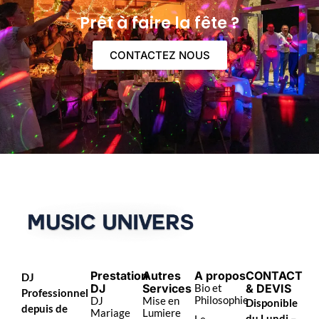
Prêt à faire la fête ?
CONTACTEZ NOUS
Prestation
Autres
A propos
CONTACT
DJ
DJ
Services
Bio et
& DEVIS
Professionnel
Philosophie
DJ
Mise en
Disponible
depuis de
Mariage
Lumiere
du Lundi –