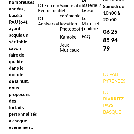
Le
nombreuses
materiel /
DJ Entreprise
Sonorisation
Samedi de
années,
Le son
Evenementiel
de
10h00 à
basé à
cérémonie
Le
DJ
20h00
PAU (64),
Materiel
Anniversaire
Location
ayant
Lumiere
Photobooth
06 25
acquis un
FAQ
Karaoke
85 94
véritable
Jeux
79
savoir
Musicaux
faire de
qualité
dans le
DJ PAU
monde
PYRENEES
de la nuit,
nous
DJ
proposons
BIARRITZ
des
PAYS
forfaits
BASQUE
personnalisés
à chaque
événement.